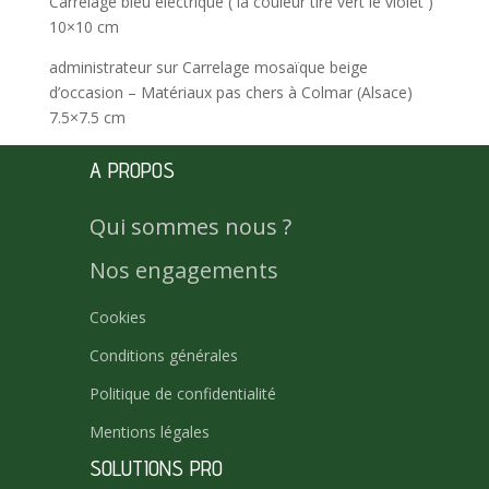
Carrelage bleu électrique ( la couleur tire vert le violet )
10×10 cm
administrateur
sur
Carrelage mosaïque beige
d’occasion – Matériaux pas chers à Colmar (Alsace)
7.5×7.5 cm
A PROPOS
Qui sommes nous ?
Nos engagements
Cookies
Conditions générales
Politique de confidentialité
Mentions légales
SOLUTIONS PRO