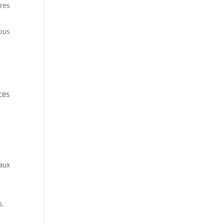
res
ous
ces
aux
s.