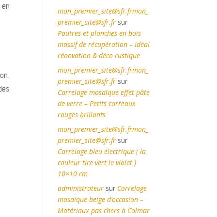
 en
mon_premier_site@sfr.frmon_
premier_site@sfr.fr
sur
Poutres et planches en bois
massif de récupération – Idéal
rénovation & déco rustique
mon_premier_site@sfr.frmon_
on,
premier_site@sfr.fr
sur
des
Carrelage mosaïque effet pâte
de verre – Petits carreaux
rouges brillants
mon_premier_site@sfr.frmon_
premier_site@sfr.fr
sur
Carrelage bleu électrique ( la
couleur tire vert le violet )
10×10 cm
administrateur
sur
Carrelage
mosaïque beige d’occasion –
Matériaux pas chers à Colmar