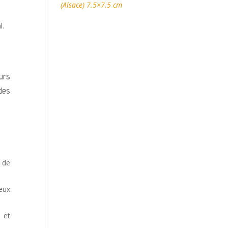
(Alsace) 7.5×7.5 cm
l.
urs
des
t de
eux
s et