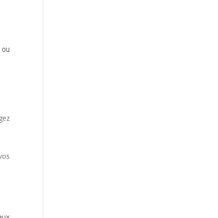
 ou
gez
vos
aux