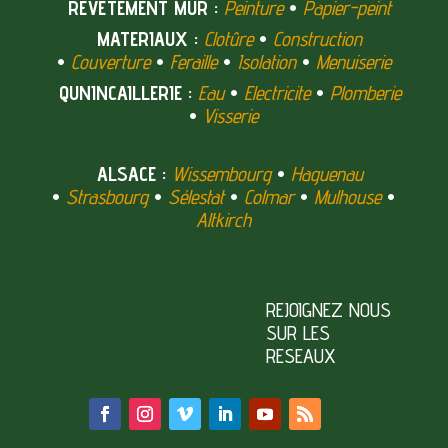
REVETEMENT MUR :
Peinture
•
Papier-peint
MATERIAUX :
Clotûre
•
Construction
•
Couverture
•
Feraille
•
Isolation
•
Menuiserie
QUNINCAILLERIE :
Eau
•
Electricite
•
Plomberie
•
Visserie
ALSACE :
Wissembourg
•
Haguenau
•
Strasbourg
•
Sélestat
•
Colmar
•
Mulhouse
•
Altkirch
REJOIGNEZ NOUS
SUR LES
RESEAUX